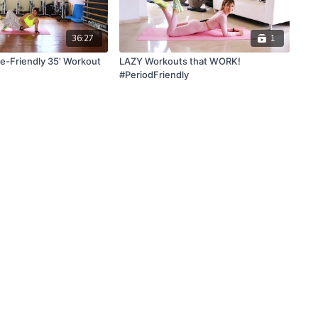
36:27
1
e-Friendly 35' Workout
LAZY Workouts that WORK!
#PeriodFriendly