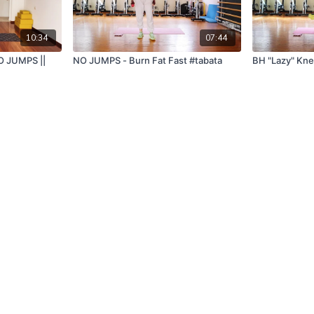
10:34
07:44
O JUMPS ||
NO JUMPS - Burn Fat Fast #tabata
BH "Lazy" Kne