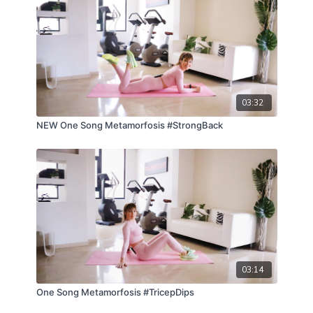
03:32
NEW One Song Metamorfosis #StrongBack
03:14
One Song Metamorfosis #TricepDips