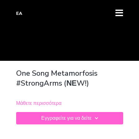
EA
One Song Metamorfosis
#StrongArms (ΝΕW!)
Μάθετε περισσότερα
Εγγραφείτε για να δείτε