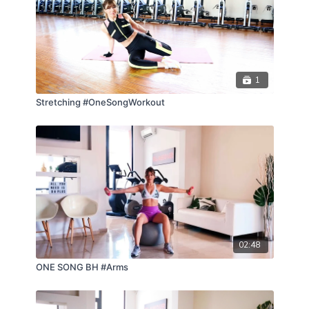
1
Stretching #OneSongWorkout
02:48
ONE SONG BH #Arms