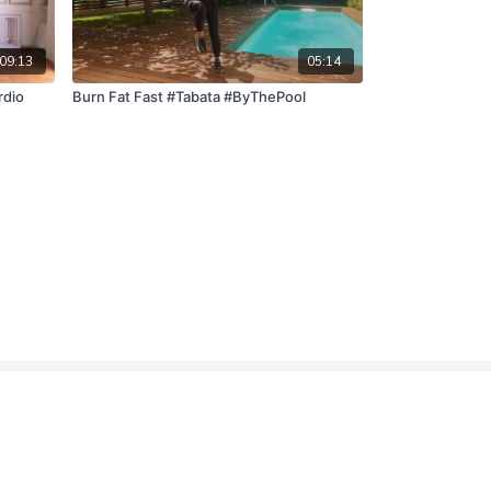
09:13
05:14
rdio
Burn Fat Fast #Tabata #ByThePool