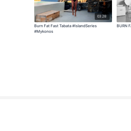
03:28
Burn Fat Fast Tabata #IslandSeries
BURN FA
#Mykonos
© Elena Amprazi, Inc.
Επικοινωνία
Όροι Χ
2019