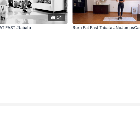
14
T FAST #tabata
Burn Fat Fast Tabata #NoJumpsCa
ρήσης και Πολιτική Απορρήτου.
Buy a Gift Card
Login